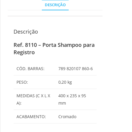
DESCRIÇÃO
Descrição
Ref. 8110 – Porta Shampoo para
Registro
CÓD. BARRAS:
789 820107 860-6
PESO:
0,20 kg
MEDIDAS (C X L X
400 x 235 x 95
A):
mm
ACABAMENTO:
Cromado