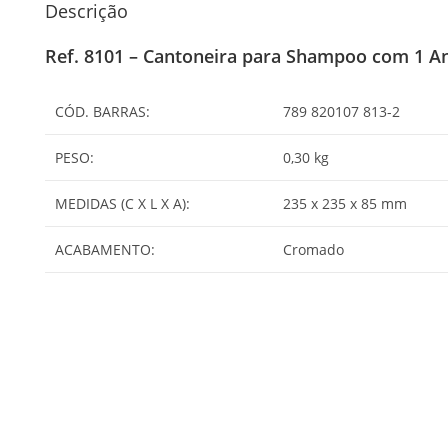
Descrição
Ref. 8101 – Cantoneira para Shampoo com 1 A
CÓD. BARRAS:
789 820107 813-2
PESO:
0,30 kg
MEDIDAS (C X L X A):
235 x 235 x 85 mm
ACABAMENTO:
Cromado