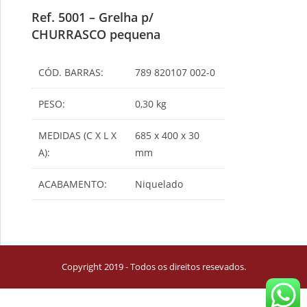
Ref. 5001 – Grelha p/
CHURRASCO pequena
CÓD. BARRAS:
789 820107 002-0
PESO:
0,30 kg
MEDIDAS (C X L X
685 x 400 x 30
A):
mm
ACABAMENTO:
Niquelado
Copyright 2019 - Todos os direitos resevados.