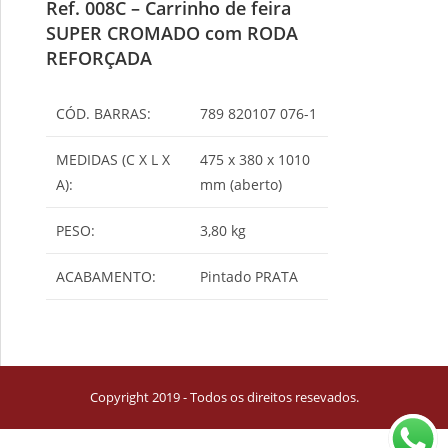
Ref. 008C – Carrinho de feira
SUPER CROMADO com RODA
REFORÇADA
CÓD. BARRAS:
789 820107 076-1
MEDIDAS (C X L X
475 x 380 x 1010
A):
mm (aberto)
PESO:
3,80 kg
ACABAMENTO:
Pintado PRATA
Copyright 2019 - Todos os direitos resevados.